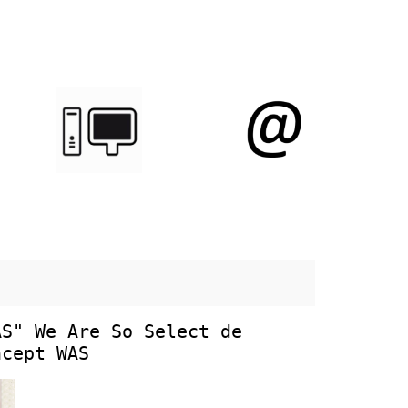
AS" We Are So Select de
ncept WAS